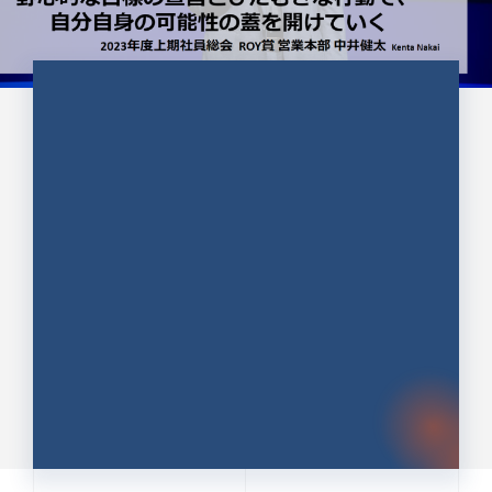
CULTURE 37
野心的な目標の宣言とひたむきな
行動で、自分自身の可能性の蓋を
開けていく ｜2023年度上期社...
中井 健太（なかい けんた）（PR TIMES 第二営業本
部副部長）
DATE:2024.01.17
セールス
新卒 総合職
社員インタビュー
PR TIMES