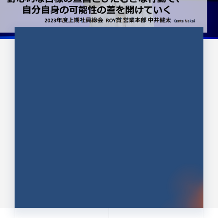
CULTURE 37
野心的な目標の宣言とひたむきな
行動で、自分自身の可能性の蓋を
開けていく ｜2023年度上期社...
中井 健太（なかい けんた）（PR TIMES 第二営業本
部副部長）
DATE:2024.01.17
セールス
新卒 総合職
社員インタビュー
PR TIMES