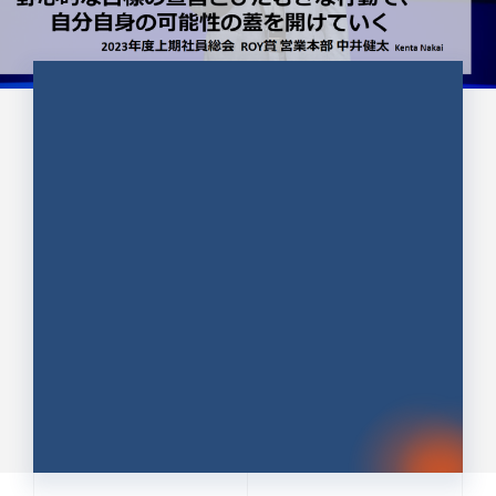
CULTURE 37
野心的な目標の宣言とひたむきな
行動で、自分自身の可能性の蓋を
開けていく ｜2023年度上期社...
中井 健太（なかい けんた）（PR TIMES 第二営業本
部副部長）
DATE:2024.01.17
セールス
新卒 総合職
社員インタビュー
PR TIMES